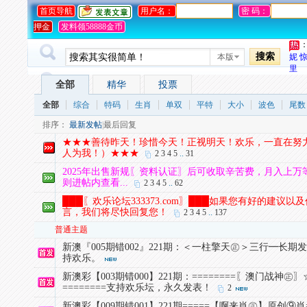
首页导航
用户名：
密 码：
押金
发料领58888金币
搜索
妮
本版
里
全部
精华
投票
全部
综合
特码
生肖
单双
平特
大小
波色
尾数
排序：
最新发帖
|
最后回复
★★★善待昨天！珍惜今天！正视明天！欢乐，一直在努
人为我！）★★★
2
3
4
5
..
31
2025年出售新规〖资料认证〗后可收取辛苦费，月入上
则进帖内查看...
2
3
4
5
..
62
███〖欢乐论坛333373.com〗███如果您有好的建议
言，我们将尽快回复您！
2
3
4
5
..
137
普通主题
新澳『005期错002』221期：＜一柱擎天㊣＞三行━长
持欢乐。
新澳彩【003期错000】221期：========〖澳门战神
========支持欢乐坛，永久发表！
2
新澳彩【009期错001】221期=====【啊来肖㊣】原创⑨肖