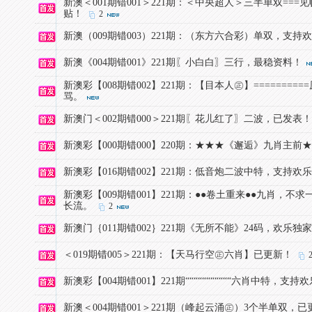
新澳＜001期错001＞221期：＜中央超人＞三半单双===
贴！
2
新澳（009期错003）221期：（东方六合彩）单双，支持
新澳《004期错001》221期〖小白白〗三行，最稳资料！
新澳彩【008期错002】221期：【目本人㊣】========
骂。
新澳门＜002期错000＞221期〖花儿红了〗二波，已发表
新澳彩【000期错000】220期：★★★《邂逅》九肖主前
新澳彩【016期错002】221期：低音炮二波中特，支持欢
新澳彩【009期错001】221期：●●卷土重来●●九肖，不
长流。
2
新澳门｛011期错002｝221期《无所不能》24码，欢乐独
＜019期错005＞221期：【天马行空㊣六肖】已更新！
新澳彩【004期错001】221期“““““““““““六肖中特，支持
新澳＜004期错001＞221期（峰起云涌㊣）3个半单双，已