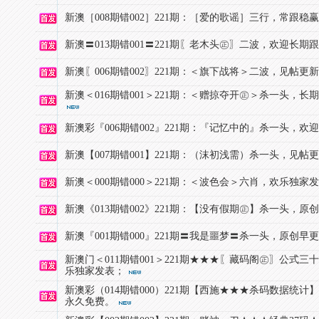
新澳［008期错002］221期：［爱的歌谣］三行，常跟稳
新澳〓013期错001〓221期〖老木头㊣〗二波，欢迎长期
新澳〖006期错002〗221期：＜旗下战将＞二波，见帖更
新澳＜016期错001＞221期：＜赠掠夺开㊣＞杀一头，长
新澳彩『006期错002』221期：『记忆中的』杀一头，欢
新澳【007期错001】221期：（沫初浅需）杀一头，见帖
新澳＜000期错000＞221期：＜波色会＞六肖，欢乐独家
新澳《013期错002》221期：【没有假期㊣】杀一头，原
新澳『001期错000』221期〓我是噩梦〓杀一头，原创早
新澳门＜011期错001＞221期★★★〖藏码阁㊣〗公式
乐独家发表；
新澳彩（014期错000）221期【西施★★★杀码数据统
永久免费。