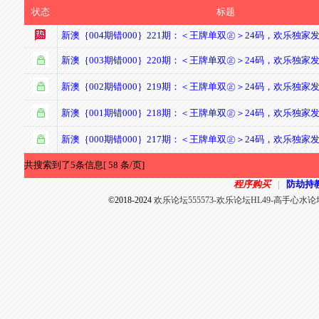
状态
标题
新澳｛004期错000｝221期：＜王牌单双㊣＞24码，欢乐独家
新澳｛003期错000｝220期：＜王牌单双㊣＞24码，欢乐独家
新澳｛002期错000｝219期：＜王牌单双㊣＞24码，欢乐独家
新澳｛001期错000｝218期：＜王牌单双㊣＞24码，欢乐独家
新澳｛000期错000｝217期：＜王牌单双㊣＞24码，欢乐独家
共搜索到了5条信息[ 58 条/页]
程序购买
防劫持
|
©2018-2024
欢乐论坛555573-欢乐论坛HL49-高手心