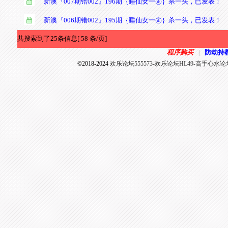
新澳『007期错002』196期｛睡仙女一㊣｝杀一头，已发表！
新澳『006期错002』195期｛睡仙女一㊣｝杀一头，已发表！
共搜索到了25条信息[ 58 条/页]
程序购买
防劫持
|
©2018-2024
欢乐论坛555573-欢乐论坛HL49-高手心