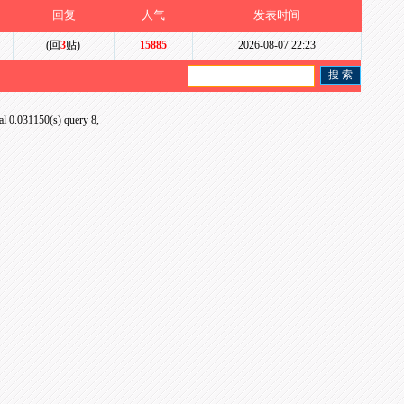
回复
人气
发表时间
(回
3
贴)
15885
2026-08-07 22:23
al 0.031150(s) query 8,