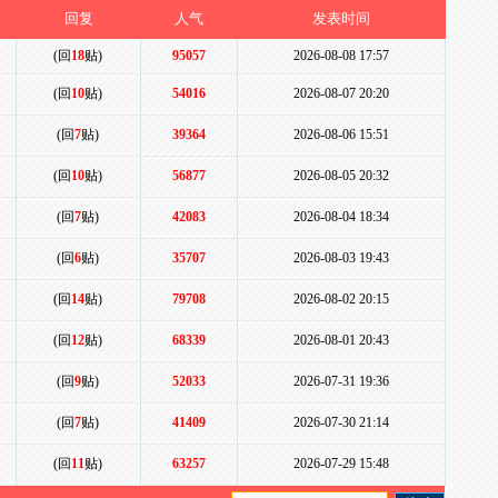
回复
人气
发表时间
(回
18
贴)
95057
2026-08-08 17:57
(回
10
贴)
54016
2026-08-07 20:20
(回
7
贴)
39364
2026-08-06 15:51
(回
10
贴)
56877
2026-08-05 20:32
(回
7
贴)
42083
2026-08-04 18:34
(回
6
贴)
35707
2026-08-03 19:43
(回
14
贴)
79708
2026-08-02 20:15
(回
12
贴)
68339
2026-08-01 20:43
(回
9
贴)
52033
2026-07-31 19:36
(回
7
贴)
41409
2026-07-30 21:14
(回
11
贴)
63257
2026-07-29 15:48