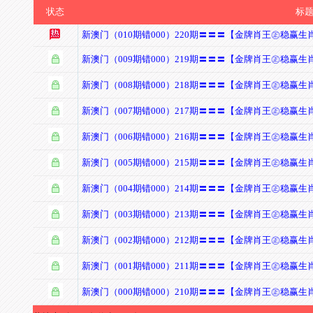
状态
标
新澳门（010期错000）220期〓〓〓【金牌肖王㊣稳赢
新澳门（009期错000）219期〓〓〓【金牌肖王㊣稳赢
新澳门（008期错000）218期〓〓〓【金牌肖王㊣稳赢
新澳门（007期错000）217期〓〓〓【金牌肖王㊣稳赢
新澳门（006期错000）216期〓〓〓【金牌肖王㊣稳赢
新澳门（005期错000）215期〓〓〓【金牌肖王㊣稳赢
新澳门（004期错000）214期〓〓〓【金牌肖王㊣稳赢
新澳门（003期错000）213期〓〓〓【金牌肖王㊣稳赢
新澳门（002期错000）212期〓〓〓【金牌肖王㊣稳赢
新澳门（001期错000）211期〓〓〓【金牌肖王㊣稳赢
新澳门（000期错000）210期〓〓〓【金牌肖王㊣稳赢