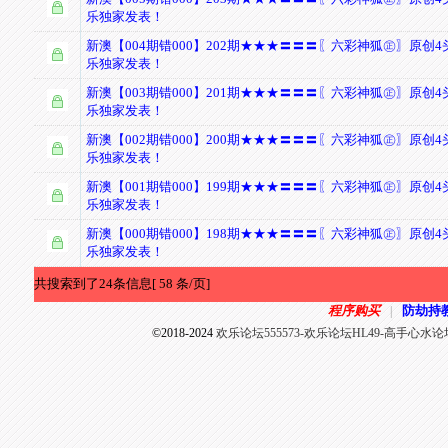
乐独家发表！
新澳【004期错000】202期★★★〓〓〓〖六彩神狐㊣〗原创
乐独家发表！
新澳【003期错000】201期★★★〓〓〓〖六彩神狐㊣〗原创
乐独家发表！
新澳【002期错000】200期★★★〓〓〓〖六彩神狐㊣〗原创
乐独家发表！
新澳【001期错000】199期★★★〓〓〓〖六彩神狐㊣〗原创
乐独家发表！
新澳【000期错000】198期★★★〓〓〓〖六彩神狐㊣〗原创
乐独家发表！
共搜索到了24条信息[ 58 条/页]
程序购买
防劫持
|
©2018-2024
欢乐论坛555573-欢乐论坛HL49-高手心