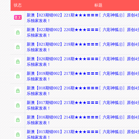
状态
标题
新澳【023期错002】221期★★★〓〓〓〖六彩神狐㊣〗原创
乐独家发表！
新澳【022期错002】220期★★★〓〓〓〖六彩神狐㊣〗原创
乐独家发表！
新澳【021期错002】219期★★★〓〓〓〖六彩神狐㊣〗原创
乐独家发表！
新澳【020期错002】218期★★★〓〓〓〖六彩神狐㊣〗原创
乐独家发表！
新澳【019期错002】217期★★★〓〓〓〖六彩神狐㊣〗原创
乐独家发表！
新澳【018期错002】216期★★★〓〓〓〖六彩神狐㊣〗原创
乐独家发表！
新澳【017期错002】215期★★★〓〓〓〖六彩神狐㊣〗原创
乐独家发表！
新澳【016期错002】214期★★★〓〓〓〖六彩神狐㊣〗原创
乐独家发表！
新澳【015期错001】213期★★★〓〓〓〖六彩神狐㊣〗原创
乐独家发表！