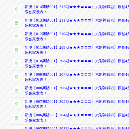
新澳【014期错001】212期★★★〓〓〓〖六彩神狐㊣〗原创
乐独家发表！
新澳【013期错001】211期★★★〓〓〓〖六彩神狐㊣〗原创
乐独家发表！
新澳【012期错001】210期★★★〓〓〓〖六彩神狐㊣〗原创
乐独家发表！
新澳【011期错001】209期★★★〓〓〓〖六彩神狐㊣〗原创
乐独家发表！
新澳【010期错001】208期★★★〓〓〓〖六彩神狐㊣〗原创
乐独家发表！
新澳【009期错001】207期★★★〓〓〓〖六彩神狐㊣〗原创
乐独家发表！
新澳【008期错001】206期★★★〓〓〓〖六彩神狐㊣〗原创
乐独家发表！
新澳【007期错001】205期★★★〓〓〓〖六彩神狐㊣〗原创
乐独家发表！
新澳【006期错000】204期★★★〓〓〓〖六彩神狐㊣〗原创
乐独家发表！
新澳【005期错000】203期★★★〓〓〓〖六彩神狐㊣〗原创