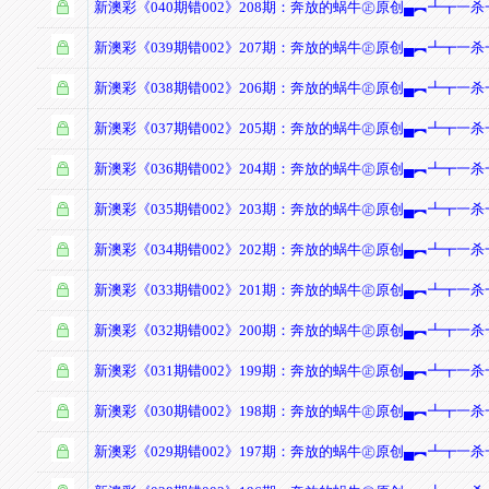
新澳彩《040期错002》208期：奔放的蜗牛㊣原创▄︻┻┳一
新澳彩《039期错002》207期：奔放的蜗牛㊣原创▄︻┻┳一
新澳彩《038期错002》206期：奔放的蜗牛㊣原创▄︻┻┳一
新澳彩《037期错002》205期：奔放的蜗牛㊣原创▄︻┻┳一
新澳彩《036期错002》204期：奔放的蜗牛㊣原创▄︻┻┳一
新澳彩《035期错002》203期：奔放的蜗牛㊣原创▄︻┻┳一
新澳彩《034期错002》202期：奔放的蜗牛㊣原创▄︻┻┳一
新澳彩《033期错002》201期：奔放的蜗牛㊣原创▄︻┻┳一
新澳彩《032期错002》200期：奔放的蜗牛㊣原创▄︻┻┳一
新澳彩《031期错002》199期：奔放的蜗牛㊣原创▄︻┻┳一
新澳彩《030期错002》198期：奔放的蜗牛㊣原创▄︻┻┳一
新澳彩《029期错002》197期：奔放的蜗牛㊣原创▄︻┻┳一