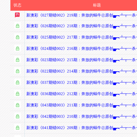
状态
标题
新澳彩《027期错002》219期：奔放的蜗牛㊣原创▄︻┻┳一
新澳彩《026期错002》218期：奔放的蜗牛㊣原创▄︻┻┳一
新澳彩《025期错002》217期：奔放的蜗牛㊣原创▄︻┻┳一
新澳彩《024期错002》216期：奔放的蜗牛㊣原创▄︻┻┳一
新澳彩《023期错002》215期：奔放的蜗牛㊣原创▄︻┻┳一
新澳彩《022期错002》214期：奔放的蜗牛㊣原创▄︻┻┳一
新澳彩《037期错003》213期：奔放的蜗牛㊣原创▄︻┻┳一
新澳彩《036期错002》212期：奔放的蜗牛㊣原创▄︻┻┳一
新澳彩《043期错003》211期：奔放的蜗牛㊣原创▄︻┻┳一
新澳彩《042期错003》210期：奔放的蜗牛㊣原创▄︻┻┳一
新澳彩《041期错002》209期：奔放的蜗牛㊣原创▄︻┻┳一