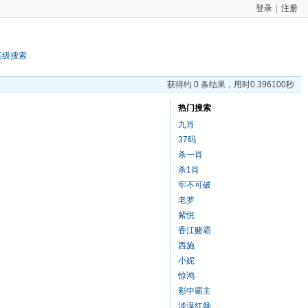
登录
|
注册
高级搜索
获得约 0 条结果，用时0.396100秒
热门搜索
九肖
37码
杀一肖
杀1肖
牢不可破
老罗
紫悦
香江赌霸
西施
小妮
惊鸿
彩中霸主
淡漠红颜