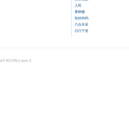
人民
黄鹤楼
你好特码
六合丰采
日行千里
al 0.402196(s) query 6,