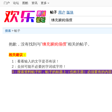
门户
论坛
图酷
资讯
更多
帖子
用户
版块
搜索
> 帖子
抱歉，没有找到与"
绋充腑姹傝儨
"相关的帖子。
相关建议
：
1：看看输入的文字是否有误！
2：去掉可能不必要的字词或字符！
3：搜索资料帖子时，帖子的标题上（也称主题）必须要有的内