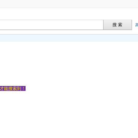
搜 索
容才能搜索到！