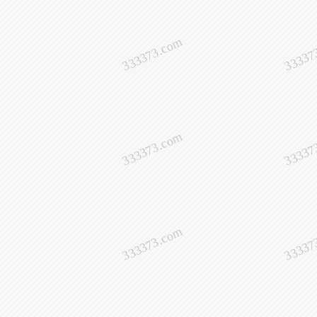
333373.com
33337
333373.com
33337
333373.com
33337