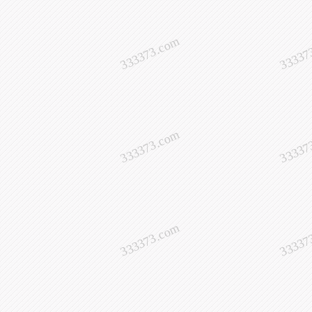
333373.com
33337
333373.com
33337
333373.com
33337