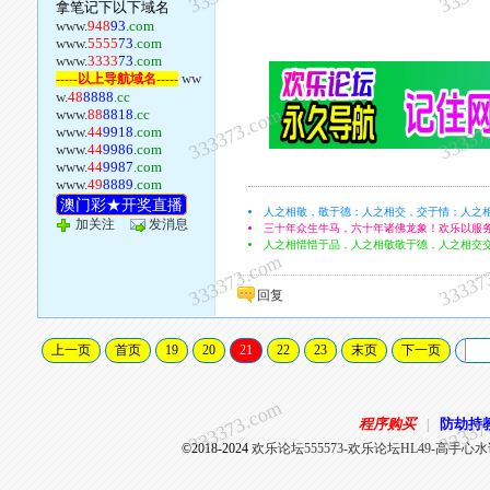
拿笔记下以下域名
www.
948
93
.com
www.
5555
73
.com
www.
3333
73
.com
ww
-----以上导航域名-----
w.
48
8888
.cc
333373.com
33337
www.
88
8818
.cc
www.
44
9918
.com
www.
44
9986
.com
www.
44
9987
.com
www.
49
8889
.com
澳门彩★开奖直播
人之相敬，敬于德；人之相交，交于情；人之
加关注
发消息
三十年众生牛马，六十年诸佛龙象！欢乐以服
人之相惜惜于品，人之相敬敬于德，人之相交
333373.com
33337
回复
上一页
首页
19
20
21
22
23
末页
下一页
333373.com
33337
程序购买
防劫持
|
©2018-2024
欢乐论坛555573-欢乐论坛HL49-高