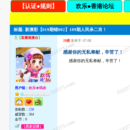
【认证●规则】
欢乐●香港论坛
标题: 新澳彩【019期错002】189期人民杀二肖！
【
直播港澳台
】
20楼
发表于: 07-08
333373.com
33337
感谢你的无私奉献，辛苦了！
感谢你的无私奉献，辛苦了！
333373.com
33337
用户组：
欢乐★码农
发帖数：
238
威望数：364
金币：0
333373.com
33337
（历史记录）