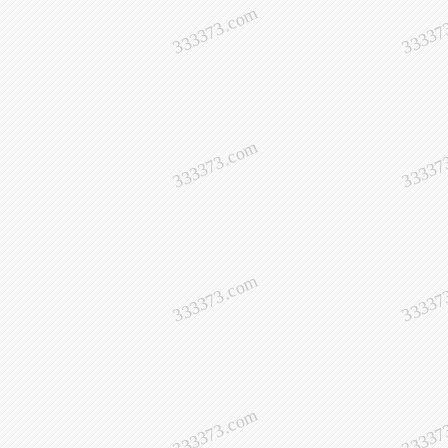
333373.com
33337
333373.com
33337
333373.com
33337
333373.com
33337