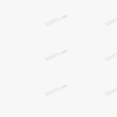
333373.com
33337
333373.com
33337
333373.com
33337