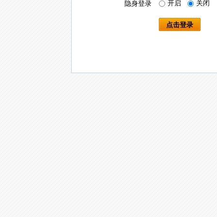
开启
关闭
隐身登录
点击登录