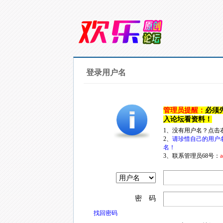
登录用户名
管理员提醒：
必须
入论坛看资料！
1、没有用户名？点击
2、
请珍惜自己的用户
名！
3、联系管理员68号：
a
密 码
找回密码