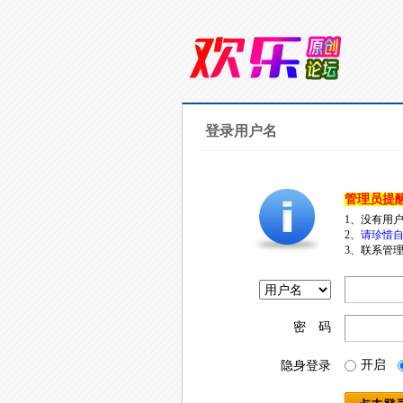
登录用户名
管理员提
1、没有用
2、
请珍惜自
3、联系管理
密 码
开启
隐身登录