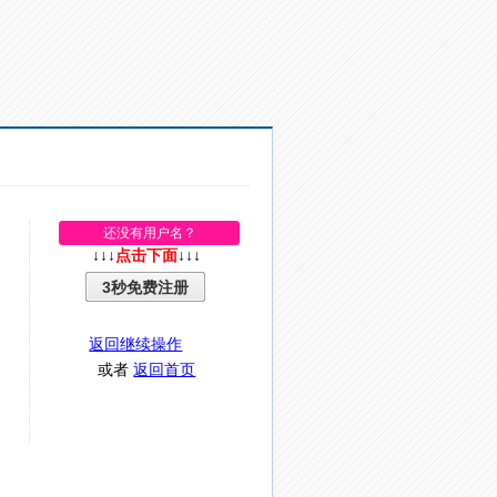
还没有用户名？
↓↓↓
点击下面
↓↓↓
3秒免费注册
返回继续操作
或者
返回首页