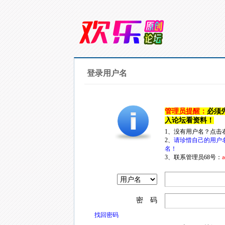
登录用户名
管理员提醒：
必须
入论坛看资料！
1、没有用户名？点击
2、
请珍惜自己的用户
名！
3、联系管理员68号：
a
密 码
找回密码