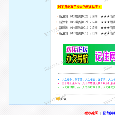
以下是此高手发表的更多帖子：
新澳彩《053期错002》219期：★★★
新澳彩《051期错002》217期：★★★
333373.com
33337
新澳彩《049期错001》215期：★★★
新澳彩《047期错001》213期：★★★
333373.com
33337
人之相敬，敬于德；人之相交，交于情；人之
三十年众生牛马，六十年诸佛龙象！欢乐以服
人之相惜惜于品，人之相敬敬于德，人之相交
333373.com
33337
回复
程序购买
防劫持
|