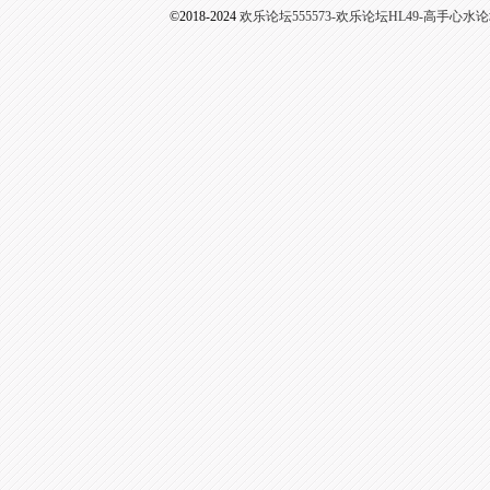
©2018-2024
欢乐论坛555573-欢乐论坛HL49-高手