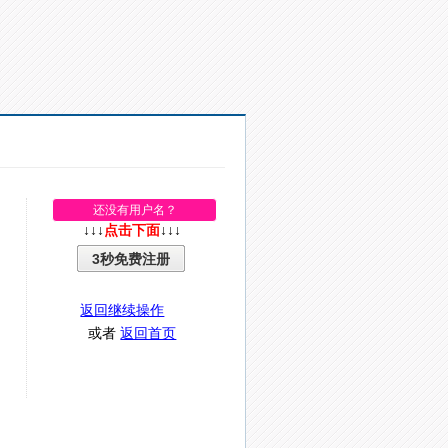
还没有用户名？
↓↓↓
点击下面
↓↓↓
3秒免费注册
返回继续操作
或者
返回首页