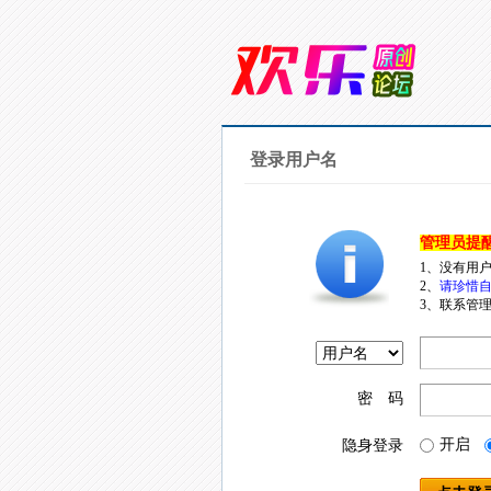
登录用户名
管理员提
1、没有用
2、
请珍惜自
3、联系管理
密 码
开启
隐身登录