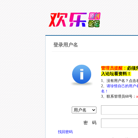
登录用户名
管理员提醒：
必须
入论坛看资料！
1、没有用户名？点击
2、
请珍惜自己的用户
名！
3、联系管理员68号：
a
密 码
找回密码