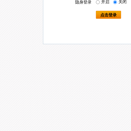
开启
关闭
隐身登录
点击登录