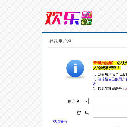
登录用户名
管理员提醒：
必须
入论坛看资料！
1、没有用户名？点击
2、
请珍惜自己的用户
名！
3、联系管理员68号：
a
密 码
找回密码