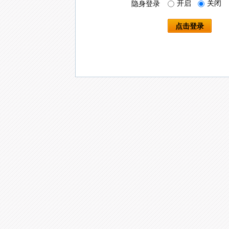
开启
关闭
隐身登录
点击登录