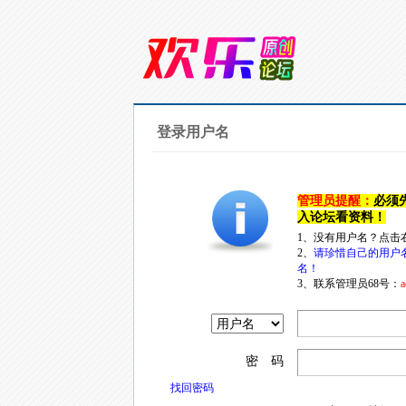
登录用户名
管理员提醒：
必须
入论坛看资料！
1、没有用户名？点击
2、
请珍惜自己的用户
名！
3、联系管理员68号：
a
密 码
找回密码