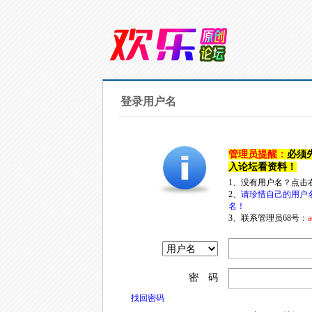
登录用户名
管理员提醒：
必须
入论坛看资料！
1、没有用户名？点击
2、
请珍惜自己的用户
名！
3、联系管理员68号：
a
密 码
找回密码