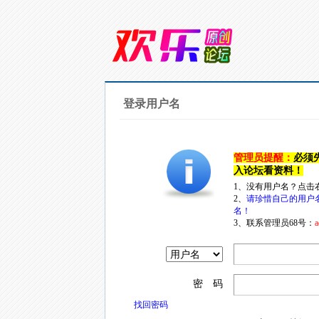
登录用户名
管理员提醒：
必须
入论坛看资料！
1、没有用户名？点击
2、
请珍惜自己的用户
名！
3、联系管理员68号：
a
密 码
找回密码