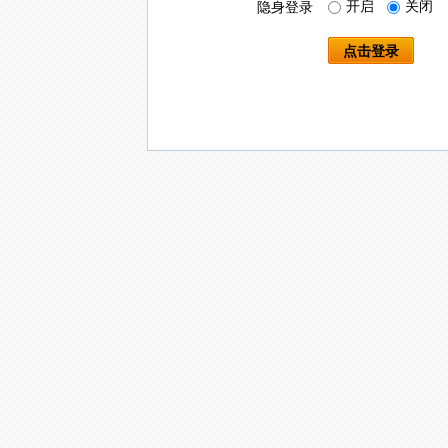
开启
关闭
隐身登录
点击登录