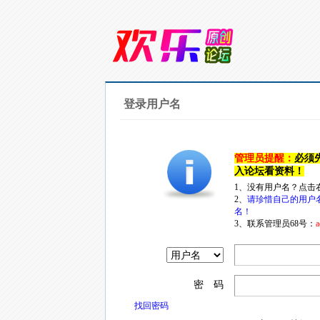
登录用户名
管理员提醒：
必须
入论坛看资料！
1、没有用户名？点击
2、
请珍惜自己的用户
名！
3、联系管理员68号：
a
密 码
找回密码