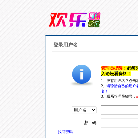
登录用户名
管理员提醒：
必须
入论坛看资料！
1、没有用户名？点击
2、
请珍惜自己的用户
名！
3、联系管理员68号：
a
密 码
找回密码