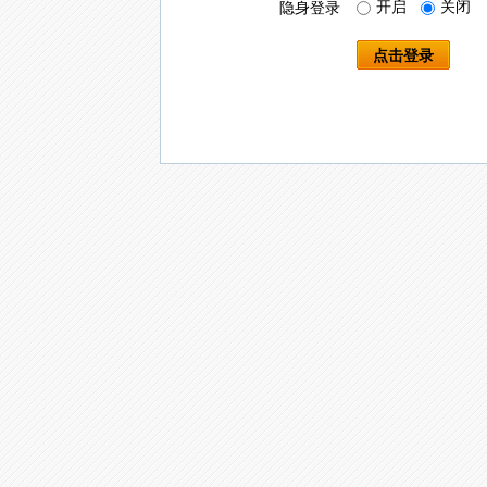
开启
关闭
隐身登录
点击登录