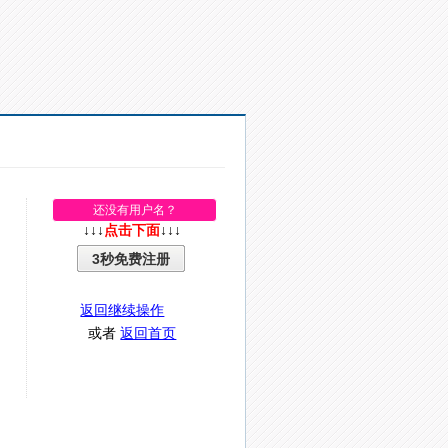
还没有用户名？
↓↓↓
点击下面
↓↓↓
3秒免费注册
返回继续操作
或者
返回首页