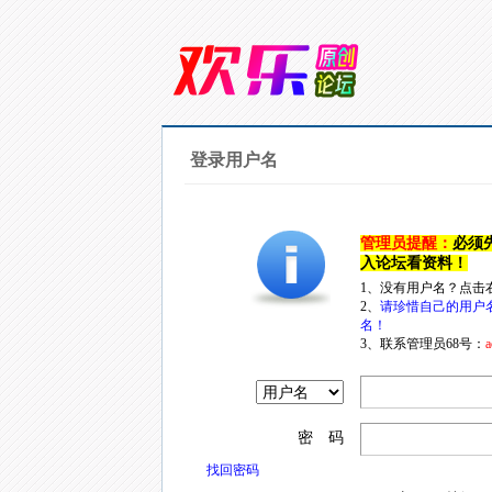
登录用户名
管理员提醒：
必须
入论坛看资料！
1、没有用户名？点击
2、
请珍惜自己的用户
名！
3、联系管理员68号：
a
密 码
找回密码