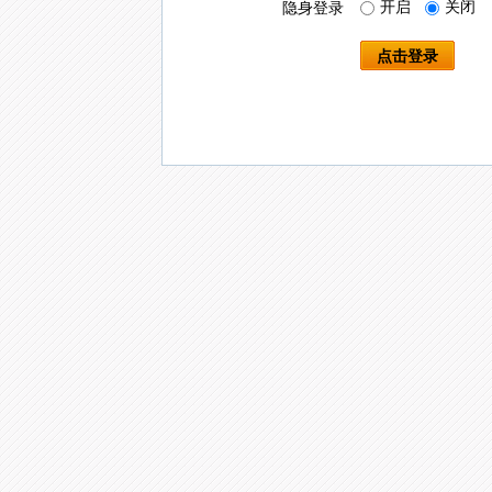
开启
关闭
隐身登录
点击登录