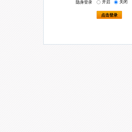
开启
关闭
隐身登录
点击登录