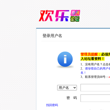
登录用户名
管理员提醒：
必须
入论坛看资料！
1、没有用户名？点击
2、
请珍惜自己的用户
名！
3、联系管理员68号：
a
密 码
找回密码