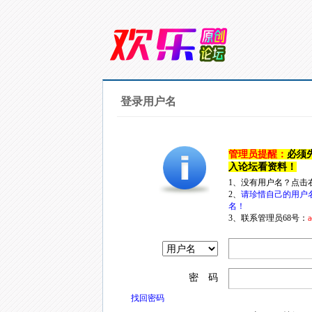
登录用户名
管理员提醒：
必须
入论坛看资料！
1、没有用户名？点击
2、
请珍惜自己的用户
名！
3、联系管理员68号：
a
密 码
找回密码