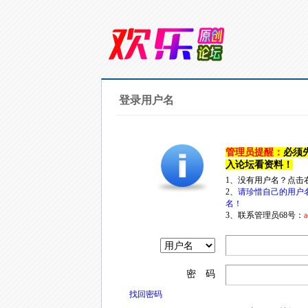
登录用户名
管理员提醒：
必须
入论坛看资料！
1、没有用户名？点击
2、
请珍惜自己的用户
名！
3、联系管理员68号：
a
密 码
找回密码