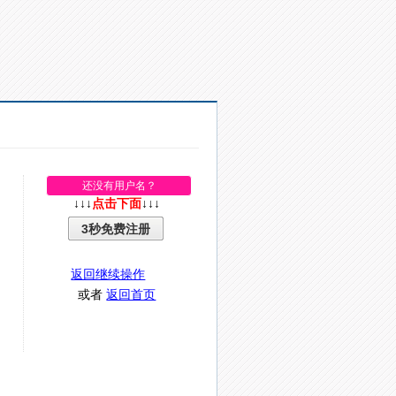
还没有用户名？
↓↓↓
点击下面
↓↓↓
3秒免费注册
返回继续操作
或者
返回首页