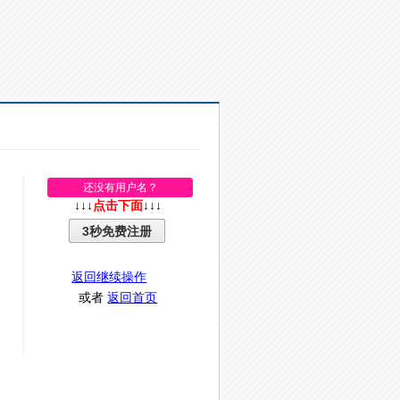
还没有用户名？
↓↓↓
点击下面
↓↓↓
3秒免费注册
返回继续操作
或者
返回首页