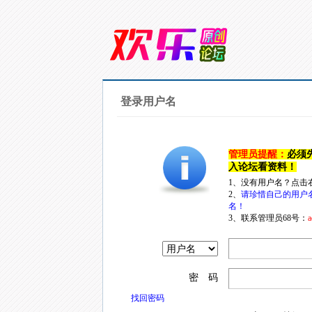
登录用户名
管理员提醒：
必须
入论坛看资料！
1、没有用户名？点击
2、
请珍惜自己的用户
名！
3、联系管理员68号：
a
密 码
找回密码