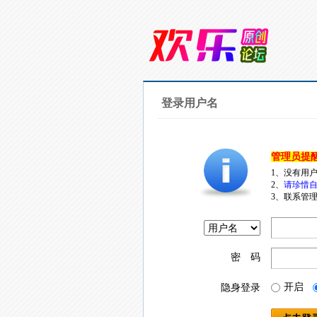
登录用户名
管理员提
1、没有用
2、
请珍惜自
3、联系管理
密 码
开启
隐身登录