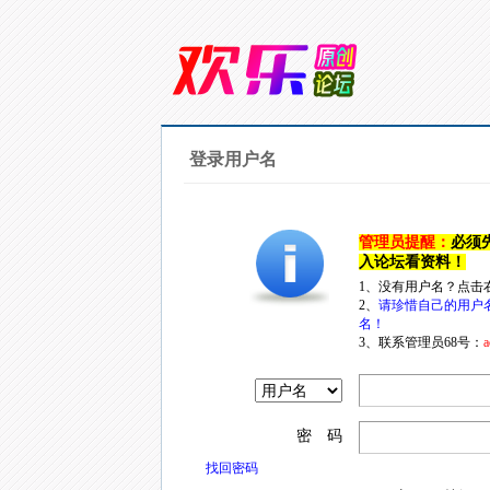
登录用户名
管理员提醒：
必须
入论坛看资料！
1、没有用户名？点击
2、
请珍惜自己的用户
名！
3、联系管理员68号：
a
密 码
找回密码