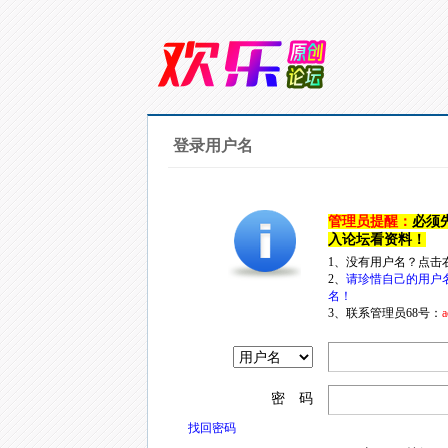
登录用户名
管理员提醒：
必须
入论坛看资料！
1、没有用户名？点击
2、
请珍惜自己的用户
名！
3、联系管理员68号：
a
密 码
找回密码