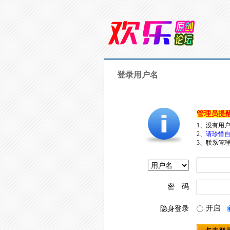
登录用户名
管理员提
1、没有用
2、
请珍惜自
3、联系管理
密 码
开启
隐身登录