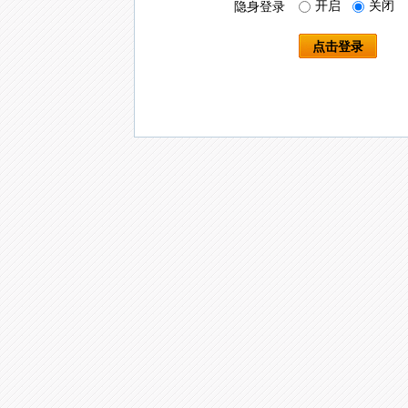
开启
关闭
隐身登录
点击登录