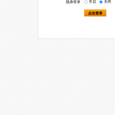
开启
关闭
隐身登录
点击登录