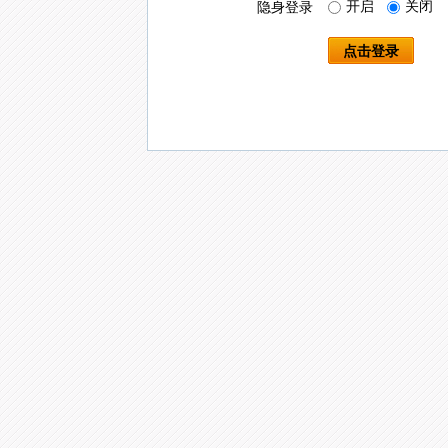
开启
关闭
隐身登录
点击登录