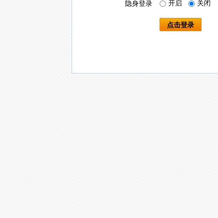
开启
关闭
隐身登录
点击登录