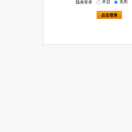
开启
关闭
隐身登录
点击登录