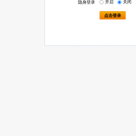
开启
关闭
隐身登录
点击登录