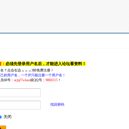
醒：
必须先登录用户名后，才能进入论坛看资料！
户名？点击右边→→→3秒免费注册！
己的用户名，一个IP只能注册一个用户名！
员68号：
acjqf7wkao
或QQ号：
9866515
！
找回密码
关闭