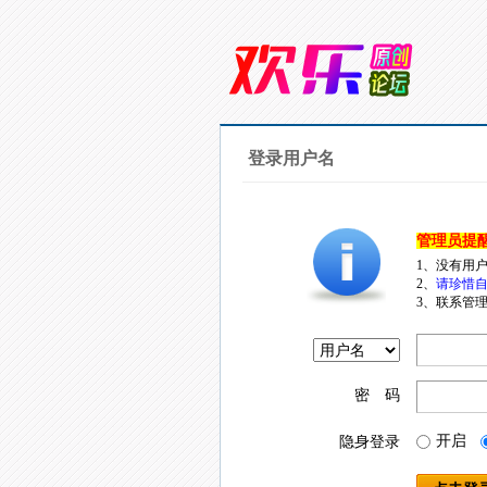
登录用户名
管理员提
1、没有用
2、
请珍惜自
3、联系管理
密 码
开启
隐身登录