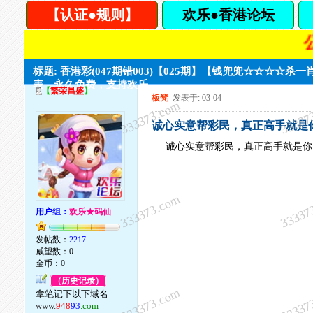
【认证●规则】
欢乐●香港论坛
公
标题: 香港彩(047期错003)【025期】【钱兜兜☆☆☆☆杀
表，永久免费，支持欢乐。
【
繁荣昌盛
】
板凳
发表于: 03-04
333373.com
33337
诚心实意帮彩民，真正高手就是
诚心实意帮彩民，真正高手就是你
333373.com
33337
用户组：
欢乐★码仙
发帖数：
2217
威望数：0
金币：0
（历史记录）
333373.com
33337
拿笔记下以下域名
www.
948
93
.com