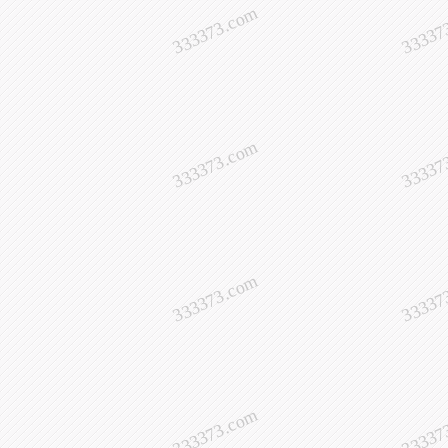
333373.com
33337
333373.com
33337
333373.com
33337
333373.com
33337