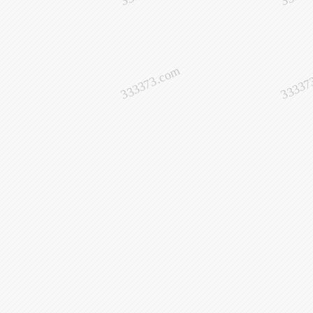
333373.com
33337