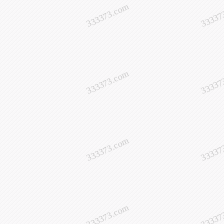
333373.com
33337
333373.com
33337
333373.com
33337
333373.com
33337