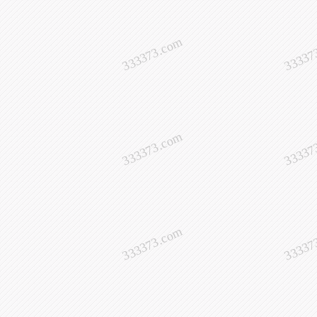
333373.com
33337
333373.com
33337
333373.com
33337