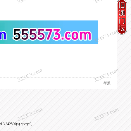
香
旧
港
澳
论
门
坛
坛
333373.com
333373.com
333373.com
333373.com
举报
333373.com
333373.com
al 3.342500(s) query 9,