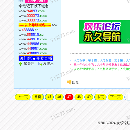
（历史记录）
拿笔记下以下域名
www.
948
93
.com
www.
5555
73
.com
www.
3333
73
.com
ww
-----以上导航域名-----
333373.com
3
w.
48
8888
.cc
www.
88
8818
.cc
www.
44
9918
.com
www.
44
9986
.com
www.
44
9987
.com
www.
49
8889
.com
澳门彩★开奖直播
人之相敬，敬于德；人之相交，交于情；人
加关注
发消息
三十年众生牛马，六十年诸佛龙象！欢乐以
333373.com
3
人之相惜惜于品，人之相敬敬于德，人之相
回复
上一页
首页
45
46
47
48
49
末页
下一页
333373.com
3
©2018-2024
欢乐论坛