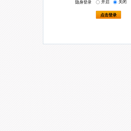
开启
关闭
隐身登录
点击登录